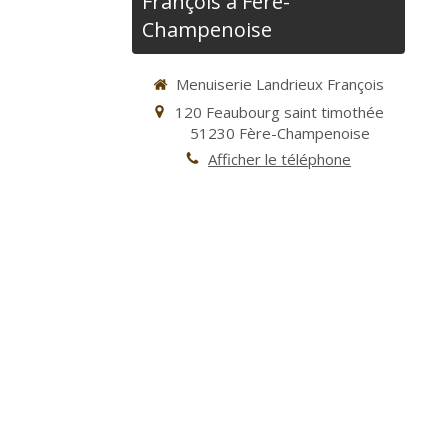
François à Fère-
Champenoise
Menuiserie Landrieux François
120 Feaubourg saint timothée
51230
Fère-Champenoise
Afficher le téléphone