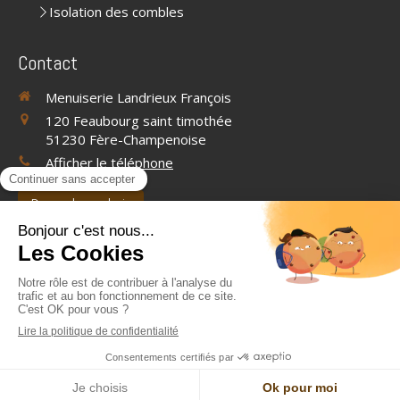
Isolation des combles
Contact
Menuiserie Landrieux François
120 Feaubourg saint timothée
51230
Fère-Champenoise
Afficher le téléphone
Demander un devis
©2019 Menuiserie Landrieux François - Menuiserie
Plan du site
Mentions légales
Création et référencement du site par Simplébo
Ce site a été proposé par la
CAPEB